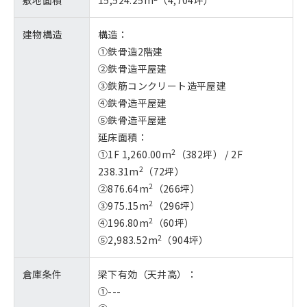
敷地面積
15,524.25m
（4,704坪）
建物構造
構造：
①鉄骨造2階建
②鉄骨造平屋建
③鉄筋コンクリート造平屋建
④鉄骨造平屋建
⑤鉄骨造平屋建
延床面積：
2
①1F 1,260.00m
（382坪） / 2F
2
238.31m
（72坪）
2
②876.64m
（266坪）
2
③975.15m
（296坪）
2
④196.80m
（60坪）
2
⑤2,983.52m
（904坪）
倉庫条件
梁下有効（天井高）：
①---