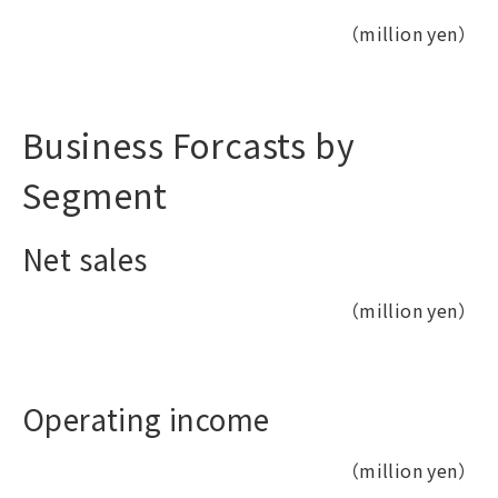
（million yen）
Business Forcasts by
Segment
Net sales
（million yen）
Operating income
（million yen）