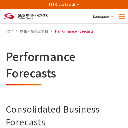
SBS Group Search
Language
TOP
株主・投資家情報
Performance Forecasts
Performance
Forecasts
Consolidated Business
Forecasts