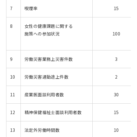
7
喫煙率
15
8
女性の健康課題に関する
施策への参加状況
100
9
労働災害業務上災害件数
3
10
労働災害通勤途上件数
2
11
産業医面談利用者数
30
12
精神保健福祉士面談利用者数
15
13
法定外労働時間数
10