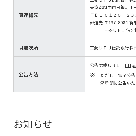
東京都府中市日鋼町１
同連絡先
ＴＥＬ ０１２０－２
郵送先 〒137-8081
三菱ＵＦＪ信託銀行
同取次所
三菱ＵＦＪ信託銀行株
公告掲載ＵＲＬ
http
公告方法
ただし、電子公告
済新聞に公告いた
お知らせ