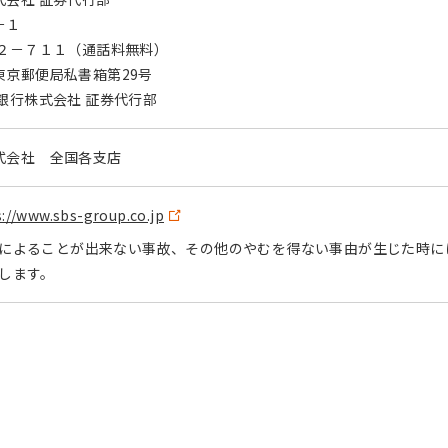
－１
３２－７１１（通話料無料）
 新東京郵便局私書箱第29号
株式会社 証券代行部
式会社 全国各支店
s://www.sbs-group.co.jp
によることが出来ない事故、その他のやむを得ない事由が生じた時に
します。